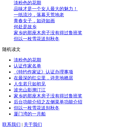
淡粉色的花期
品味才是一个女人最大的魅力！
一纸流沙，落幕天荒地老
青春女子，如诗如画
何处是故乡
家乡的那座木房子没有得过鲁班奖
但以一枚雪花送别秋冬
随机读文
淡粉色的花期
认证作家名单
《特约作家证》认证办理事项
在最深的红尘里，诗意地栖居
人生若只如初见
波光山影溯汀江
家乡的那座木房子没有得过鲁班奖
后台功能介绍之左侧菜单功能介绍
但以一枚雪花送别秋冬
厦门湾的一月船
联系我们
|
关于我们