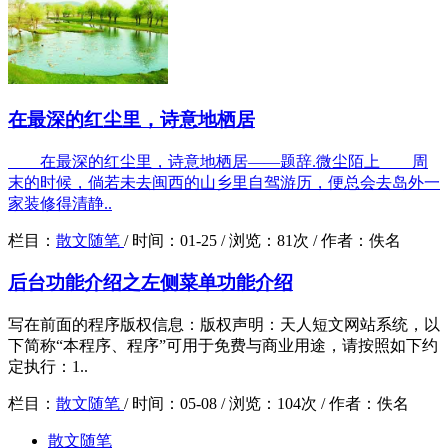
在最深的红尘里，诗意地栖居
在最深的红尘里，诗意地栖居——题辞.微尘陌上 周
末的时候，倘若未去闽西的山乡里自驾游历，便总会去岛外一
家装修得清静..
栏目：
散文随笔
/
时间：
01-25 /
浏览：
81次 /
作者：
佚名
后台功能介绍之左侧菜单功能介绍
写在前面的程序版权信息：版权声明：天人短文网站系统，以
下简称“本程序、程序”可用于免费与商业用途，请按照如下约
定执行：1..
栏目：
散文随笔
/
时间：
05-08 /
浏览：
104次 /
作者：
佚名
散文随笔