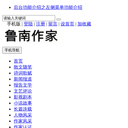
后台功能介绍之左侧菜单功能介绍
手机版
|
登陆
|
注册
|
留言
|
设首页
|
加收藏
手机导航
首页
散文随笔
诗词歌赋
新闻报道
报告文学
文艺评论
影视剧本
小说故事
长篇连载
人物风采
作家风采
作家认证