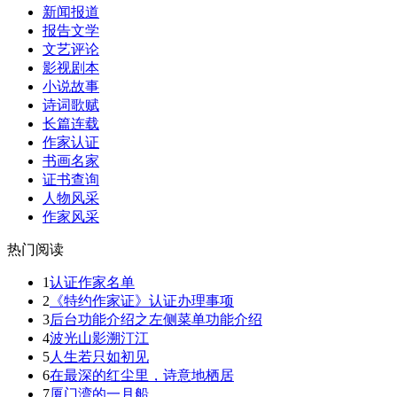
新闻报道
报告文学
文艺评论
影视剧本
小说故事
诗词歌赋
长篇连载
作家认证
书画名家
证书查询
人物风采
作家风采
热门阅读
1
认证作家名单
2
《特约作家证》认证办理事项
3
后台功能介绍之左侧菜单功能介绍
4
波光山影溯汀江
5
人生若只如初见
6
在最深的红尘里，诗意地栖居
7
厦门湾的一月船