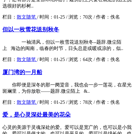
选很好的杉树..
栏目：
散文随笔
/
时间：
01-25 /
浏览：
70次 /
作者：
佚名
但以一枚雪花送别秋冬
一袖清风，但以一枚雪花送别秋冬--题辞.微尘陌
上 海边的闽南，临春的时节，日头总是或暖或凉的，似..
栏目：
散文随笔
/
时间：
01-25 /
浏览：
64次 /
作者：
佚名
厦门湾的一月船
你即便是深冬的那一阕跫音，我也会一步一莲花，在星光
斑斓里，为你放歌——题辞.微尘陌上 &..
栏目：
散文随笔
/
时间：
01-25 /
浏览：
78次 /
作者：
佚名
爱，是心灵深处最美的花朵
心灵的美源于灵魂深处的爱。爱可以是宽广的，也可以是小我
的。爱可以是伟大的，也可以是平凡的。爱可以是绵长的，也