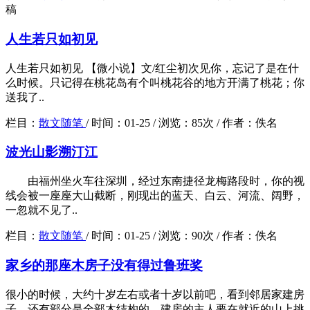
稿
人生若只如初见
人生若只如初见 【微小说】文/红尘初次见你，忘记了是在什
么时候。只记得在桃花岛有个叫桃花谷的地方开满了桃花；你
送我了..
栏目：
散文随笔
/
时间：
01-25 /
浏览：
85次 /
作者：
佚名
波光山影溯汀江
由福州坐火车往深圳，经过东南捷径龙梅路段时，你的视
线会被一座座大山截断，刚现出的蓝天、白云、河流、阔野，
一忽就不见了..
栏目：
散文随笔
/
时间：
01-25 /
浏览：
90次 /
作者：
佚名
家乡的那座木房子没有得过鲁班奖
很小的时候，大约十岁左右或者十岁以前吧，看到邻居家建房
子，还有部分是全部木结构的，建房的主人要在就近的山上挑