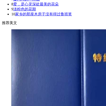
8
爱，是心灵深处最美的花朵
9
淡粉色的花期
10
家乡的那座木房子没有得过鲁班奖
推荐美文