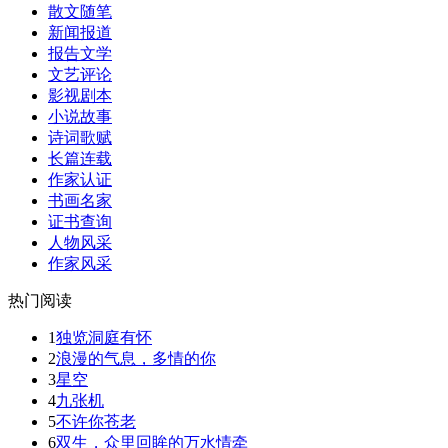
散文随笔
新闻报道
报告文学
文艺评论
影视剧本
小说故事
诗词歌赋
长篇连载
作家认证
书画名家
证书查询
人物风采
作家风采
热门阅读
1
独览洞庭有怀
2
浪漫的气息，多情的你
3
星空
4
九张机
5
不许你苍老
6
双生，众里回眸的万水情牵