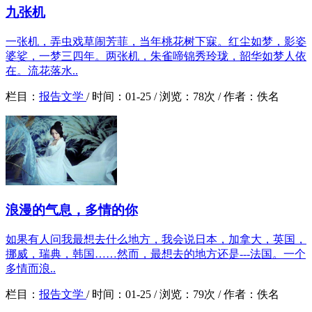
九张机
一张机，弄虫戏草闹芳菲，当年桃花树下寐。红尘如梦，影姿
婆娑，一梦三四年。两张机，朱雀啼锦秀玲珑，韶华如梦人依
在。流花落水..
栏目：
报告文学
/
时间：
01-25 /
浏览：
78次 /
作者：
佚名
浪漫的气息，多情的你
如果有人问我最想去什么地方，我会说日本，加拿大，英国，
挪威，瑞典，韩国……然而，最想去的地方还是---法国。一个
多情而浪..
栏目：
报告文学
/
时间：
01-25 /
浏览：
79次 /
作者：
佚名