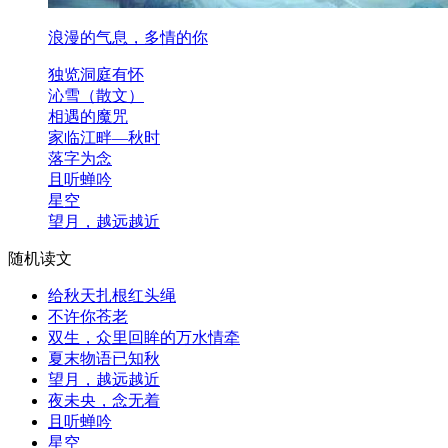
浪漫的气息，多情的你
独览洞庭有怀
沁雪（散文）
相遇的魔咒
家临江畔―秋时
落字为念
且听蝉吟
星空
望月，越远越近
随机读文
给秋天扎根红头绳
不许你苍老
双生，众里回眸的万水情牵
夏末物语已知秋
望月，越远越近
夜未央，念无着
且听蝉吟
星空