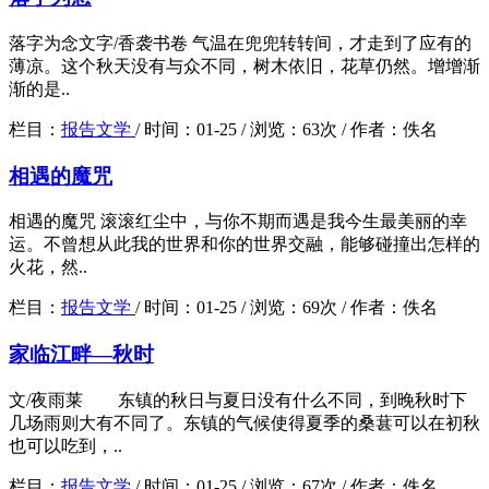
落字为念文字/香袭书卷 气温在兜兜转转间，才走到了应有的
薄凉。这个秋天没有与众不同，树木依旧，花草仍然。增增渐
渐的是..
栏目：
报告文学
/
时间：
01-25 /
浏览：
63次 /
作者：
佚名
相遇的魔咒
相遇的魔咒 滚滚红尘中，与你不期而遇是我今生最美丽的幸
运。不曾想从此我的世界和你的世界交融，能够碰撞出怎样的
火花，然..
栏目：
报告文学
/
时间：
01-25 /
浏览：
69次 /
作者：
佚名
家临江畔―秋时
文/夜雨莱 东镇的秋日与夏日没有什么不同，到晚秋时下
几场雨则大有不同了。东镇的气候使得夏季的桑葚可以在初秋
也可以吃到，..
栏目：
报告文学
/
时间：
01-25 /
浏览：
67次 /
作者：
佚名