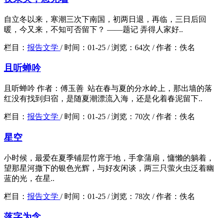
自立冬以来，寒潮三次下南国，初两日退，再临，三日后回
暖，今又来，不知可否留下？ ——题记 弄得人家好..
栏目：
报告文学
/
时间：
01-25 /
浏览：
64次 /
作者：
佚名
且听蝉吟
且听蝉吟 作者：傅玉善 站在春与夏的分水岭上，那出墙的落
红没有找到归宿，是随夏潮漂流入海，还是化着春泥留下..
栏目：
报告文学
/
时间：
01-25 /
浏览：
70次 /
作者：
佚名
星空
小时候，最爱在夏季铺层竹席于地，手拿蒲扇，慵懒的躺着，
望那星河撒下的银色光辉，与好友闲谈，两三只萤火虫泛着幽
蓝的光，在星..
栏目：
报告文学
/
时间：
01-25 /
浏览：
78次 /
作者：
佚名
落字为念