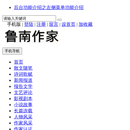
后台功能介绍之左侧菜单功能介绍
手机版
|
登陆
|
注册
|
留言
|
设首页
|
加收藏
手机导航
首页
散文随笔
诗词歌赋
新闻报道
报告文学
文艺评论
影视剧本
小说故事
长篇连载
人物风采
作家风采
作家认证