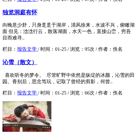
独览洞庭有怀
向晚意少舒，只身辵辵于湖岸，清风徐来，水波不兴，俯瞰湖
面 但见：淰淰行云，散落湖面，水天一色，直接山峦，穷吾
目而难寻..
栏目：
报告文学
/
时间：
01-25 /
浏览：
95次 /
作者：
佚名
沁雪（散文）
喜欢听冬的梦令。 尽管旷野中依然是纵绽的冰颜，沁雪的田
园。香别后，思念笃玩，记取了曾经的剪影，何曾..
栏目：
报告文学
/
时间：
01-25 /
浏览：
66次 /
作者：
佚名