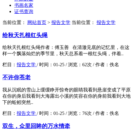
书画名家
证书查询
当前位置：
网站首页
>
报告文学
当前位置：
报告文学
给秋天扎根红头绳
给秋天扎根红头绳作者：傅玉善 在清澈见底的记忆里，在这
样一个飘落灿烂的季节里，秋天总系着一根红头绳，伴着..
栏目：
报告文学
/
时间：
01-25 /
浏览：
62次 /
作者：
佚名
不许你苍老
我从沉眠的雪山上缓缓睁开惊奇的眼睛我看到悬崖变成了平原
在你的身后我看到大海露出小溪的笑容在你的身前我看到大地
下的蚯蚓突然..
栏目：
报告文学
/
时间：
01-25 /
浏览：
76次 /
作者：
佚名
双生，众里回眸的万水情牵