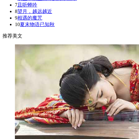
7
且听蝉吟
8
望月，越远越近
9
相遇的魔咒
10
夏末物语已知秋
推荐美文