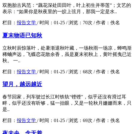
双胞胎古风范：“藕花深处田田叶，叶上初生并蒂莲”；文艺的
表示：“如果你是秋夜里的一皎上弦月，那我一定是水..
栏目：
报告文学
/
时间：
01-25 /
浏览：
70次 /
作者：
佚名
夏末物语已知秋
立秋时辰惊落叶，处暑渐退秋叶藏，一场秋雨一场凉，蝉鸣渐
稀蛐声远，飞蝶恋花散余香，虽是夏末初秋上，黄叶摇曳已近
秋。 一..
栏目：
报告文学
/
时间：
01-25 /
浏览：
68次 /
作者：
佚名
望月，越远越近
春节回家，列车驶过长江时铁轨“铿铿"，似乎还沒有滑过耳
畔，似乎还没有听够，猛一抬眼，又是一轮秋月姗姗而来，只
是..
栏目：
报告文学
/
时间：
01-25 /
浏览：
69次 /
作者：
佚名
夜未央，念无着