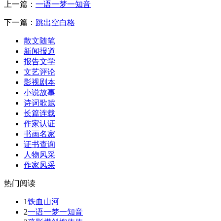
上一篇：
一语一梦一知音
下一篇：
跳出空白格
散文随笔
新闻报道
报告文学
文艺评论
影视剧本
小说故事
诗词歌赋
长篇连载
作家认证
书画名家
证书查询
人物风采
作家风采
热门阅读
1
铁血山河
2
一语一梦一知音