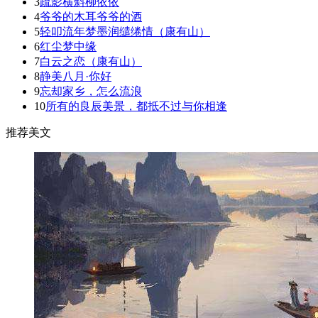
3
疏影横斜柳依依
4
爷爷的木耳爷爷的酒
5
轻叩流年梦墨润缱绻情（康有山）
6
红尘梦中缘
7
白云之恋（康有山）
8
静美八月·你好
9
忘却家乡，怎么流浪
10
所有的良辰美景，都抵不过与你相逢
推荐美文