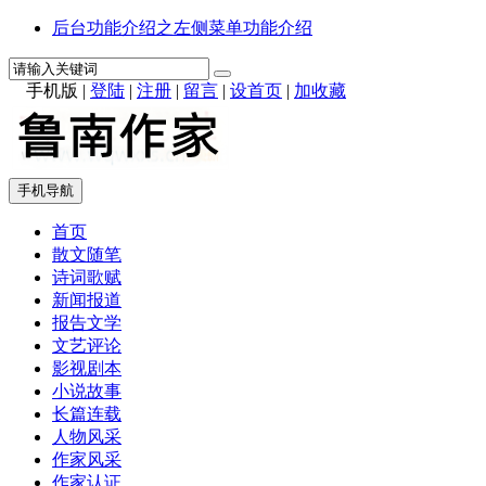
后台功能介绍之左侧菜单功能介绍
手机版
|
登陆
|
注册
|
留言
|
设首页
|
加收藏
手机导航
首页
散文随笔
诗词歌赋
新闻报道
报告文学
文艺评论
影视剧本
小说故事
长篇连载
人物风采
作家风采
作家认证