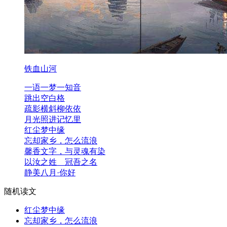
铁血山河
一语一梦一知音
跳出空白格
疏影横斜柳依依
月光照进记忆里
红尘梦中缘
忘却家乡，怎么流浪
馨香文字，与灵魂有染
以汝之姓 冠吾之名
静美八月·你好
随机读文
红尘梦中缘
忘却家乡，怎么流浪