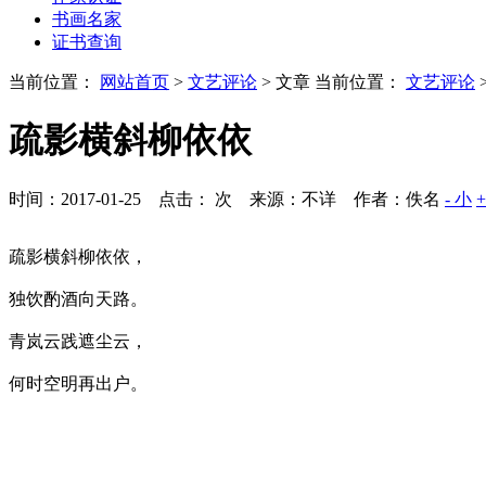
书画名家
证书查询
当前位置：
网站首页
>
文艺评论
> 文章
当前位置：
文艺评论
疏影横斜柳依依
时间：2017-01-25 点击：
次
来源：不详 作者：佚名
- 小
疏影横斜柳依依，
独饮酌酒向天路。
青岚云践遮尘云，
何时空明再出户。