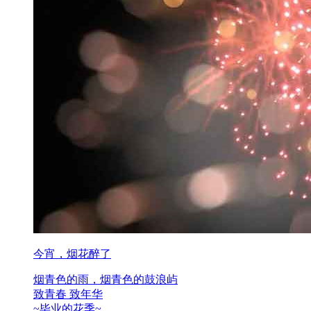
今宵，烟花醉了
烟青色的雨，烟青色的鼓浪屿
致青春 致年华
~毕业的花季~