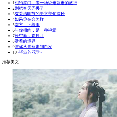
1
相约厦门，来一场说走就走的旅行
2
别把春天弄丢了
3
有关清明节的美文美句摘抄
4
如果你在会怎样
5
南方，下着雨
6
与你相约，是一种禅意
7
长空雁，霜晨月
8
活着的境界
9
与你从青丝走到白发
10
~毕业的花季~
推荐美文