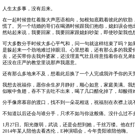
人生太多事，没有后来。
在一起时候曾红着脸大声恶语相向，知根知底戳着彼此的软肋
慌了。另一个结婚的哥们在喝酒时候跟我们抱怨，媳妇误会他
然站起来说，我要回家，我要回家跟媳妇吵架，即使吵架我也
可大多数分手时候大多心平气和，问一句就这样结束了吗？如
是躲起来一个劲地难过掉眼泪。心里想着，还有那么多的我爱
去，还买带你去我外婆家，还没理直气壮且得意指着你在兄弟
还没在庄严的教堂里说那声我愿意。
还有那么多地来不及，想着此后换了一个人完成我许予你的天
我想去祝福你，愿你余生岁月静好，顺心如意，家庭美满。我
似喉中鱼翅，吞不下去吐不出来，喝了几口醋化掉了，却酸得
分手像席慕容的渡口，找不到一朵花相送，祝福别在衣襟上说
不知道以后还会与谁分手，只求不如与你这般痛。没什么过不
1月27日。阳光微弱，武说，还是会想到她，千丝万缕。他在
2014年某人陪他去看杰伦，E神演唱会，今年贵阳谁陪他嗨。