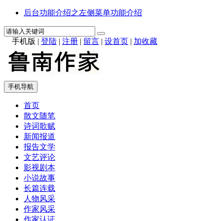
后台功能介绍之左侧菜单功能介绍
手机版
|
登陆
|
注册
|
留言
|
设首页
|
加收藏
手机导航
首页
散文随笔
诗词歌赋
新闻报道
报告文学
文艺评论
影视剧本
小说故事
长篇连载
人物风采
作家风采
作家认证