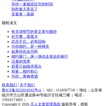
等待一束烟花绽开的时间
别把春天弄丢了
灵遁者：画画
随机读文
有关清明节的美文美句摘抄
长空雁，霜晨月
念念不忘、必有回响
与你相约，是一种禅意
如果你在会怎样
相约厦门，来一场说走就走的旅行
活着的境界
若爱只如隔岸观火
初春，相约初心
与你，青梅煮酒
联系我们
|
关于我们
鲁ICP备2022018162号-6
| QQ：1124567718 | 地址：山东省
临沂市兰山区通达路46号临沂古玩城三楼 | 电话：
15910173005 |
Copyright © 2026
天人文章管理系统
版权所有，授权