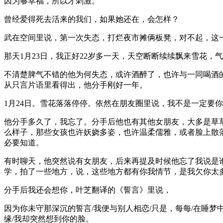
因为够幸福，所以才刺激。
曾经爱得死去活来的我们，如果她还在，会怎样？
武在空间里说，第一次失态，打烂夜市摊俩板凳，对不起，这
那天1月23日，我正好22岁多一天，天空断断续续飘来雪花，
不清楚脾气不错的他为何失态，或许酒醉了，也许与一同喝酒
从只言片语里看得出，他分手刚好一年。
1月24日。雪花落落停停。依然在朋友圈里说，我不是一定要
他分手多久了，我忘了。分手后他也有其他女朋友，大多是草
么样子，那些女孩也许妖娆多姿，也许温柔儒雅，或者脸上散
必要知道。
有时聊天，他突然说有女朋友，后来再提及时候他忘了我说是
学，拍了一些地方，说，这些地方都有你我情节，是我欠你太
分手后我还会想你，叶芝翻译的《誓言》里说，
因为你未守那深沉的誓言/我便与别人相恋/只是，每每/在睡梦
缘/我却突然想到你的脸。