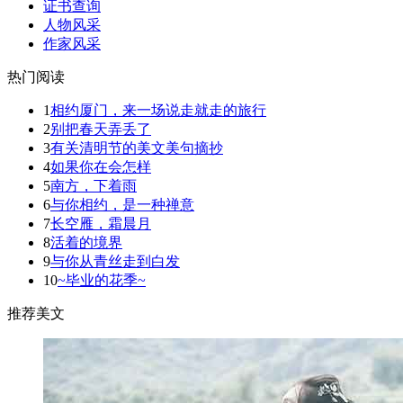
证书查询
人物风采
作家风采
热门阅读
1
相约厦门，来一场说走就走的旅行
2
别把春天弄丢了
3
有关清明节的美文美句摘抄
4
如果你在会怎样
5
南方，下着雨
6
与你相约，是一种禅意
7
长空雁，霜晨月
8
活着的境界
9
与你从青丝走到白发
10
~毕业的花季~
推荐美文