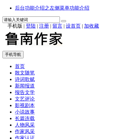
后台功能介绍之左侧菜单功能介绍
手机版
|
登陆
|
注册
|
留言
|
设首页
|
加收藏
手机导航
首页
散文随笔
诗词歌赋
新闻报道
报告文学
文艺评论
影视剧本
小说故事
长篇连载
人物风采
作家风采
作家认证