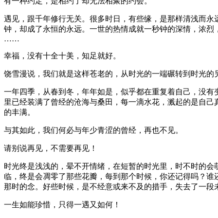
有一种约定，是相约了却无法相聚的约会。
遇见，跟千年修行无关。很多时日，有些缘，是那样清浅而永
钟，却成了永恒的永远。一世的热情成就一秒钟的深情，浓烈
……
幸福，没有十全十美，知足就好。
饶雪漫说，我们就是这样苍老的，从时光的一端碾转到时光的
一年四季，从春到冬，年年如是，似乎都在重复着自己，没有
里已经装满了曾经的沧海与桑田，每一滴水花，溅起的是自己
的丰满。
与其如此，我们何必与年少青涩的曾经，再也不见。
请别说再见，不需要再见！
时光终是浅浅的，晕不开情绪，在短暂的时光里，时不时的会
临，终是会凋零了那些花瓣，每到那个时候，你还记得吗？谁
那时的念。好些时候，是不经意或来不及的措手，失去了一段
一生如能珍惜，只得一遇又如何！