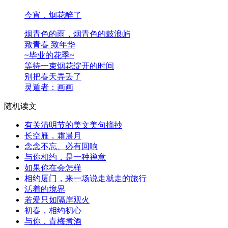
今宵，烟花醉了
烟青色的雨，烟青色的鼓浪屿
致青春 致年华
~毕业的花季~
等待一束烟花绽开的时间
别把春天弄丢了
灵遁者：画画
随机读文
有关清明节的美文美句摘抄
长空雁，霜晨月
念念不忘、必有回响
与你相约，是一种禅意
如果你在会怎样
相约厦门，来一场说走就走的旅行
活着的境界
若爱只如隔岸观火
初春，相约初心
与你，青梅煮酒