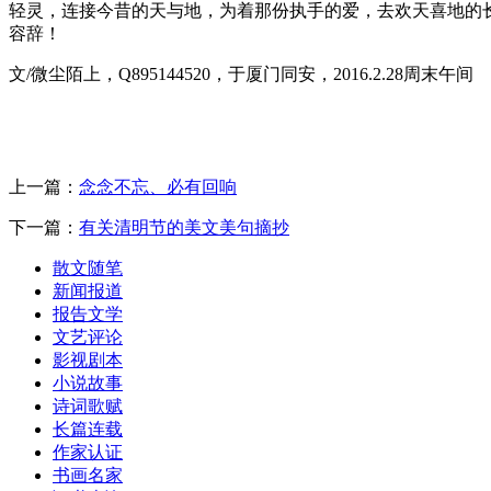
轻灵，连接今昔的天与地，为着那份执手的爱，去欢天喜地的
容辞！
文/微尘陌上，Q895144520，于厦门同安，2016.2.28周末午间
上一篇：
念念不忘、必有回响
下一篇：
有关清明节的美文美句摘抄
散文随笔
新闻报道
报告文学
文艺评论
影视剧本
小说故事
诗词歌赋
长篇连载
作家认证
书画名家