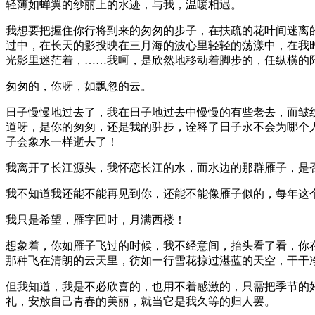
轻薄如蝉翼的纱丽上的水迹，与我，温暖相遇。
我想要把握住你行将到来的匆匆的步子，在扶疏的花叶间迷离
过中，在长天的影投映在三月海的波心里轻轻的荡漾中，在我
光影里迷茫着，……我呵，是欣然地移动着脚步的，任纵横的
匆匆的，你呀，如飘忽的云。
日子慢慢地过去了，我在日子地过去中慢慢的有些老去，而皱
道呀，是你的匆匆，还是我的驻步，诠释了日子永不会为哪个
子会象水一样逝去了！
我离开了长江源头，我怀恋长江的水，而水边的那群雁子，是
我不知道我还能不能再见到你，还能不能像雁子似的，每年这
我只是希望，雁字回时，月满西楼！
想象着，你如雁子飞过的时候，我不经意间，抬头看了看，你
那种飞在清朗的云天里，彷如一行雪花掠过湛蓝的天空，干干
但我知道，我是不必欣喜的，也用不着感激的，只需把季节的
礼，安放自己青春的美丽，就当它是我久等的归人罢。