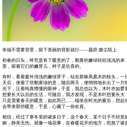
幸福不需要背景，留下美丽的背影就行——题辞.微尘陌上
初春的日头，终究是有了暖意的了，鹅黄的嫩绿轻轻浅浅的来
里，探着它们的嫩芽儿，样子是欣喜的。
有时，看着窗外清浅的嫩绿芽子，站在那株凤凰木的枝头，一
天后，便着了些鹅黄绿的意，随后两天，便悄悄地长出了一片
光下，泛着纯真懵懂的眼神，于是，我总也以为，木叶亦如婴
想要长大以后的生活，可随后，我才发现，不是木叶想要长大
只是需要春天的暖意，如此而已……端坐在时光的窗后，想起
会带来那些暖意，于是，心藏了一份欢喜。
相信，经过了寒冬里的诸多日子，这个春天，某个日子不经意
媚，静美无伤。就像一场花事，在春暖花开的地方，煎熬了诸