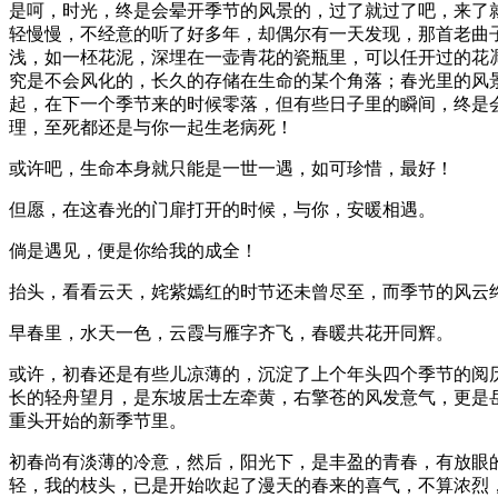
是呵，时光，终是会晕开季节的风景的，过了就过了吧，来了
轻慢慢，不经意的听了好多年，却偶尔有一天发现，那首老曲
浅，如一柸花泥，深埋在一壶青花的瓷瓶里，可以任开过的花
究是不会风化的，长久的存储在生命的某个角落；春光里的风
起，在下一个季节来的时候零落，但有些日子里的瞬间，终是
理，至死都还是与你一起生老病死！
或许吧，生命本身就只能是一世一遇，如可珍惜，最好！
但愿，在这春光的门扉打开的时候，与你，安暖相遇。
倘是遇见，便是你给我的成全！
抬头，看看云天，姹紫嫣红的时节还未曾尽至，而季节的风云
早春里，水天一色，云霞与雁字齐飞，春暖共花开同辉。
或许，初春还是有些儿凉薄的，沉淀了上个年头四个季节的阅
长的轻舟望月，是东坡居士左牵黄，右擎苍的风发意气，更是
重头开始的新季节里。
初春尚有淡薄的冷意，然后，阳光下，是丰盈的青春，有放眼
轻，我的枝头，已是开始吹起了漫天的春来的喜气，不算浓烈