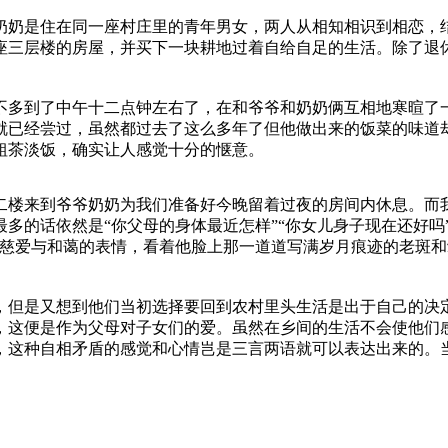
奶是住在同一座村庄里的青年男女，两人从相知相识到相恋，结
座三层楼的房屋，并买下一块耕地过着自给自足的生活。除了退
多到了中午十二点钟左右了，在和爷爷和奶奶俩互相地寒暄了一
就已经尝过，虽然都过去了这么多年了但他做出来的饭菜的味道
粗茶淡饭，确实让人感觉十分的惬意。
楼来到爷爷奶奶为我们准备好今晚留着过夜的房间内休息。而我
多的话依然是“你父母的身体最近怎样”“你女儿身子现在还好吗”
满慈爱与和蔼的表情，看着他脸上那一道道写满岁月痕迹的老斑
但是又想到他们当初选择要回到农村里头生活是出于自己的决定
，这便是作为父母对子女们的爱。虽然在乡间的生活不会使他们
，这种自相矛盾的感觉和心情岂是三言两语就可以表达出来的。