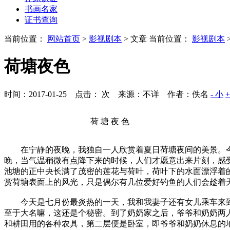
书画名家
证书查询
当前位置：
网站首页
>
影视剧本
> 文章
当前位置：
影视剧本
荷塘夜色
时间：2017-01-25 点击：
次
来源：不详 作者：佚名
- 小
荷 塘 夜 色
在宁静的夜晚，我独自一人欣赏着夏日荷塘夜间的美景。今
晚，当气温稍微有点降下来的时候，人们才愿意出来片刻，感
池塘的正中央长满了茂密的莲花与荷叶，荷叶下的水面漂浮着
赏荷塘表面上的风光，只是偶尔有几位爱好钓鱼的人们会趁着
今天是七月份最炎热的一天，我和我妻子还有女儿乘车来到
至于大名嘛，这还是个秘密。到了奶奶家之后，爷爷和奶奶两
和耕田用的各种农具，第二层便是卧室，即爷爷和奶奶休息的