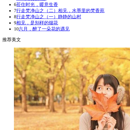
6
莅住时光，暖意生香
7
行走梵净山之（二）相见，水墨里的梵香苑
8
行走梵净山之（一）静静的山村
9
相见，是别样的烟花
10
六月，醉了一朵花的遇见
推荐美文