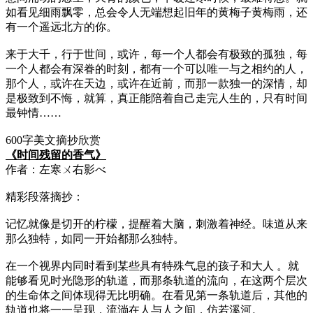
如看见细雨飘零，总会令人无端想起旧年的黄梅子黄梅雨，还
有一个遥远北方的你。
来于大千，行于世间，或许，每一个人都会有极致的孤独，每
一个人都会有深眷的时刻，都有一个可以唯一与之相约的人，
那个人，或许在天边，或许在近前，而那一款独一的深情，却
是极致到不悔，就算，真正能陪着自己走完人生的，只有时间
最钟情……
600字美文摘抄欣赏
《时间残留的香气》
作者：左寒ㄨ右影べ
精彩段落摘抄：
记忆就像是切开的柠檬，提醒着大脑，刺激着神经。味道从来
那么独特，如同一开始都那么独特。
在一个视界内同时看到某些具有特殊气息的孩子和大人 。就
能够看见时光隐形的轨道，而那条轨道的流向，在这两个层次
的生命体之间体现得无比明确。在看见第一条轨道后，其他的
轨道也将一一呈现，流淌在人与人之间，仿若溪河。