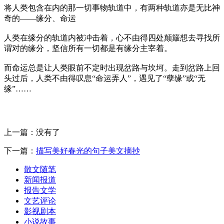
将人类包含在内的那一切事物轨道中，有两种轨道亦是无比神
奇的——缘分、命运
人类在缘分的轨道内被冲击着，心不由得四处颠簸想去寻找所
谓对的缘分，坚信所有一切都是有缘分主宰着。
而命运总是让人类眼前不定时出现岔路与坎坷。走到岔路上回
头过后，人类不由得叹息“命运弄人”，遇见了“孽缘”或“无
缘”……
上一篇：没有了
下一篇：
描写美好春光的句子美文摘抄
散文随笔
新闻报道
报告文学
文艺评论
影视剧本
小说故事