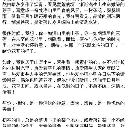
然由暗灰变作了烟青，看见蛮荒的塬上渐渐滋生出生命嫩绿的
芽子，写意成一帘梵净山里早春的风景。一树茶花，朦胧烟
雨，借着三月乍暖还寒的春光，我分明看见，晶莹的泪珠两
行，悄然跌落，是滑落过岁月绸帕上的清冽水迹。
很多时候，我想，你一如深山里的山茶，你一如幽潭里的素
莲，在未至的花期里，幽隐着，而我，便在与你相约的时光
里，对生活心怀敬意，--期待，在那一个花期来临的日子，一
睹你花开的样子。
如此，我退居于山野小村，营生着一颗素朴的心，在不计时长
的小村时光里，热爱着平凡的事情，热爱陌生人家的爽朗笑
声，热爱市井人生的无聊嬉戏，也热爱小猫小狗在日头下的慵
懒困意，偶尔也吃茶养花，偶尔也读书听雨，沉湎于日月星
辰、花草田间、露水晨昏，在低温的日子，不急不缓，深情地
活着！
与你，相约，是一种清浅的禅意，因为，想你，是一种忧伤的
美丽！
初春的雨，总是会落进心里的某个地方，或者落进某一个不经
意间涌动的念里，天青的颜色，乍暖还寒时候，最难将息。就