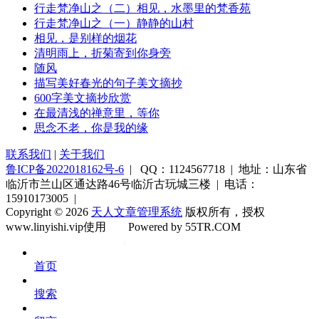
行走梵净山之（二）相见，水墨里的梵香苑
行走梵净山之（一）静静的山村
相见，是别样的烟花
清明雨上，折菊寄到你身旁
随风
描写美好春光的句子美文摘抄
600字美文摘抄欣赏
在最清浅的禅意里，等你
思念不老，你是我的缘
联系我们
|
关于我们
鲁ICP备2022018162号-6
| QQ：1124567718 | 地址：山东省
临沂市兰山区通达路46号临沂古玩城三楼 | 电话：
15910173005 |
Copyright © 2026
天人文章管理系统
版权所有，授权
www.linyishi.vip使用
Powered by 55TR.COM
OK
文
首页
库
搜索