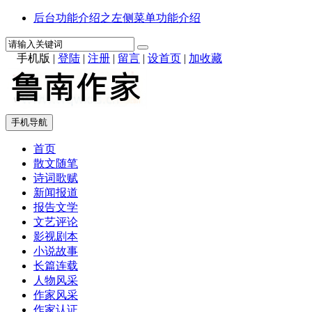
后台功能介绍之左侧菜单功能介绍
手机版
|
登陆
|
注册
|
留言
|
设首页
|
加收藏
手机导航
首页
散文随笔
诗词歌赋
新闻报道
报告文学
文艺评论
影视剧本
小说故事
长篇连载
人物风采
作家风采
作家认证