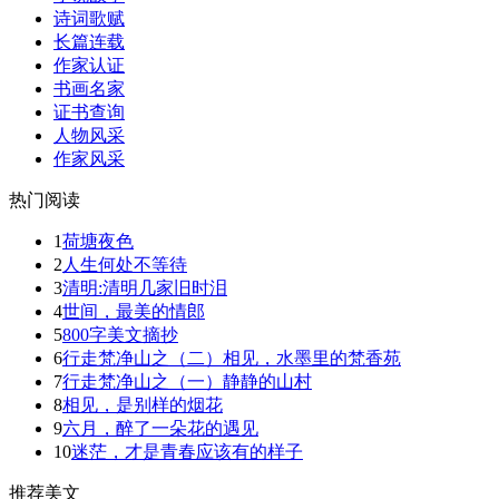
诗词歌赋
长篇连载
作家认证
书画名家
证书查询
人物风采
作家风采
热门阅读
1
荷塘夜色
2
人生何处不等待
3
清明:清明几家旧时泪
4
世间，最美的情郎
5
800字美文摘抄
6
行走梵净山之（二）相见，水墨里的梵香苑
7
行走梵净山之（一）静静的山村
8
相见，是别样的烟花
9
六月，醉了一朵花的遇见
10
迷茫，才是青春应该有的样子
推荐美文