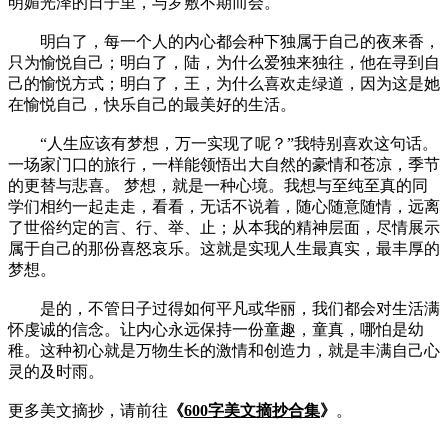
明媚光泽的日子里，与罗敷不期而会。
明白了，每一个人的内心都会种下独属于自己的夜来香，
只为愉悦自己；明白了，陆，为什么爱独来独往，他在寻到自
己的愉悦方式；明白了，王，为什么喜欢走绿道，因为这是她
在愉悦自己，快乐自己的最美好的生活。
“人生应该有梦想，万一实现了呢？”我特别喜欢这句话。
一场家门口的旅行，一样能领悟出大自然的豪情和苍凉，季节
的更替与悲喜。 梦想，就是一种心境。我想与至纯至真的同
学们相约一起走走，看看，无话不说着，随心随意随情，远离
了世俗约定的言、行、举、止；从本我的精神层面，尽情展示
属于自己的那份喜怒哀乐。这就是实现人生最真实，最丰厚的
梦想。
是的，不管日子过得如何平凡或华丽，我们都会对生活满
怀虔诚的信念。让内心永远保持一份童趣，童真，哪怕是幼
稚。这种初心就是万物生长的激情和创造力，就是丰满自己心
灵的及时雨。
更多美文摘抄，请前往
《
600字美文摘抄合集
》
。