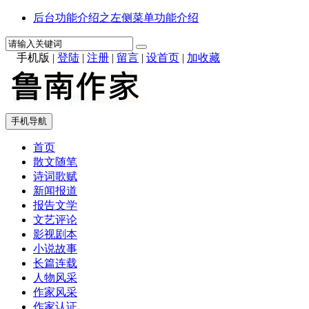
后台功能介绍之左侧菜单功能介绍
手机版
|
登陆
|
注册
|
留言
|
设首页
|
加收藏
手机导航
首页
散文随笔
诗词歌赋
新闻报道
报告文学
文艺评论
影视剧本
小说故事
长篇连载
人物风采
作家风采
作家认证