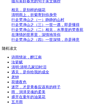
描写美好春光的句子美文摘抄
相见，是别样的烟花
清明雨上，折菊寄到你身旁
行走梵净山之（一）静静的山村
行走梵净山之（三）一世一遇，即是懂得
行走梵净山之（二）相见，水墨里的梵香苑
在薄情的世界里，深情地等你
行走梵净山之（四）一世深情，亦是禅意
随机读文
诗雨情浓，醉江南
汝瓷赋
清明:清明几家旧时泪
遇见，是你给我的成全
老钟
荷塘夜色
迷茫，才是青春应该有的样子
雨，润泽灵魂的柔美
盛开在童年的油菜花
五月雨