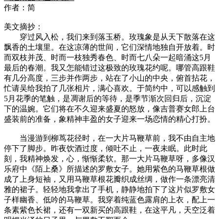
作者：简
美文摘抄：
穿过风入松，我们来到落玉桥。玫瑰象是从天下散落在这
飘香的土壤里。在这凉薄的世间，它们深情地独自开放着。时
而双枝并茂、时而一枝独秀春色、时而七八朵一起暗涌这5月
最后的春潮。我又怎能错过这极致的玫瑰花约呢。哪管高跟鞋
有几分高度，三步并作两步，站在了小山的中央，俯首拈花，
忙请吴给我拍了几张相片，满心喜欢。于简约中，可以感触到
5月花季的笔触，是凋谢后的等待，是季节渐次回归后，沉淀
下的温婉。它们将在不久迎来盛夏的怒放，像吉普赛女郎上台
盛装前的准备，象精神丰盈的女子迎来一场恋情的精心打扮。
当漫游到柳茑花径时，在一大片马鞭草前，我不由自主地
停下了脚步。昨夜饮酒过度，倾吐不止，一夜未眠。此时此
刻，我精神焕发，心，惭惭柔软。那一大片马鞭草呀，多像汉
乐府中《陌上桑》所描述的罗敷女子。她用紫色的马鞭草根做
成了上身短袖，又用马鞭草根花瓣织成丝绸，做作一条漂亮清
雅的裙子。轻轻地我拿出了手机，静静地拍下了这片似罗敷女
子样幽香、低吟的马鞭草。我穿着纯蓝色露肩的上衣，配上一
条素紫色长裙，还有一双新买的高跟鞋，在这平凡，天空泛着