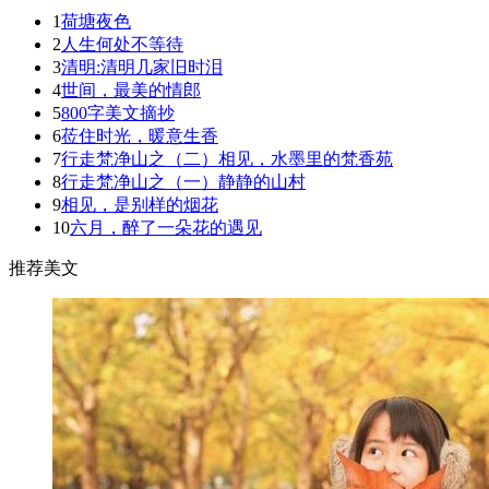
1
荷塘夜色
2
人生何处不等待
3
清明:清明几家旧时泪
4
世间，最美的情郎
5
800字美文摘抄
6
莅住时光，暖意生香
7
行走梵净山之（二）相见，水墨里的梵香苑
8
行走梵净山之（一）静静的山村
9
相见，是别样的烟花
10
六月，醉了一朵花的遇见
推荐美文